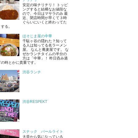
安定の味チリチリ！ トッピ
ングすると結構なお値段な
ので、今日はマサラのみ 最
近、閉店時間が早くて３時
ぐらいにいくと終わってた
りする。
ほそじま屋の中華
千駄ヶ谷の隠れた？知って
る人は知ってる名ラーメン
屋。 なんと蕎麦屋です。 な
ぜかランチタイムの半分の
方は「中華」！ 昨日呑み過
ぎの時とかに貴重です。
渋谷ランチ
渋谷RESPEKT
スナック パールライト
大昔から気になっている