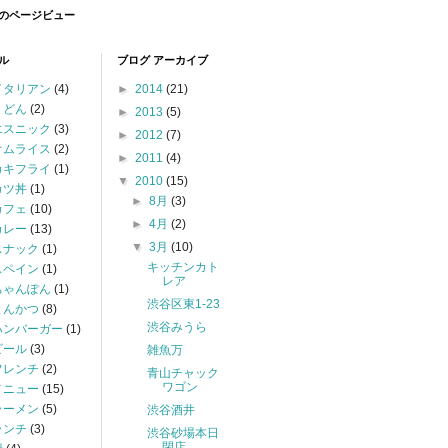
のページビュー
ル
ブログ アーカイブ
イタリアン
(4)
►
2014
(21)
うどん
(2)
►
2013
(5)
エスニック
(3)
►
2012
(7)
オムライス
(2)
►
2011
(4)
カキフライ
(1)
▼
2010
(15)
カツ丼
(1)
►
8月
(3)
カフェ
(10)
►
4月
(2)
カレー
(13)
▼
3月
(10)
スナック
(1)
キッチンカト
スペイン
(1)
レア
ちゃんぽん
(1)
渋谷区東1-23
とんかつ
(8)
渋谷みうら
ハンバーガー
(1)
ビール
(3)
雑魚万
フレンチ
(2)
青山チャック
ワゴン
メニュー
(15)
ラーメン
(5)
渋谷酒井
ランチ
(3)
渋谷砂場本日
閉店