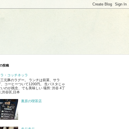
の投稿
ラ・コッチネッラ
三元豚のラグー。 ランチは前菜、サラ
ダ、コーヒーついて1200円。 生パスタじゃ
ないのが残念、でも美味しい 場所: 渋谷 4丁
目,渋谷区,日本
裏原の喫茶店
チリチリ