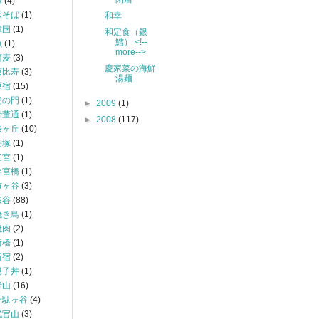
鰻
(4)
駅そば
(1)
和幸
韓国
(1)
和定食（銀
鱈） <!--
魚
(1)
more-->
蕎麦
(3)
慶家菜の海鮮
恵比寿
(3)
湯麺
原宿
(15)
虎の門
(1)
►
2009
(1)
骨董通
(1)
►
2008
(117)
桜ヶ丘
(10)
笹塚
(1)
三宮
(1)
参宮橋
(1)
市ヶ谷
(3)
渋谷
(88)
焼き鳥
(1)
焼肉
(2)
新橋
(1)
新宿
(2)
親子丼
(1)
青山
(16)
千駄ヶ谷
(4)
代官山
(3)