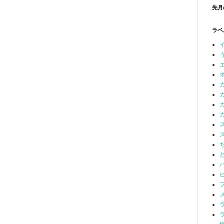
先月
ラベ