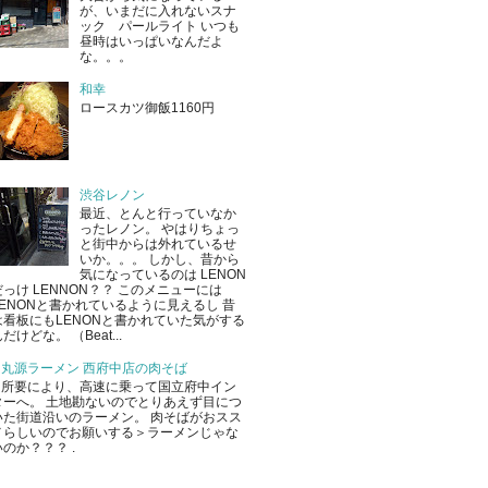
が、いまだに入れないスナ
ック パールライト いつも
昼時はいっぱいなんだよ
な。。。
和幸
ロースカツ御飯1160円
渋谷レノン
最近、とんと行っていなか
ったレノン。 やはりちょっ
と街中からは外れているせ
いか。。。 しかし、昔から
気になっているのは LENON
だっけ LENNON？？ このメニューには
LENONと書かれているように見えるし 昔
は看板にもLENONと書かれていた気がする
だけどな。 （Beat...
丸源ラーメン 西府中店の肉そば
所要により、高速に乗って国立府中イン
ターへ。 土地勘ないのでとりあえず目につ
いた街道沿いのラーメン。 肉そばがおスス
メらしいのでお願いする＞ラーメンじゃな
いのか？？？ .