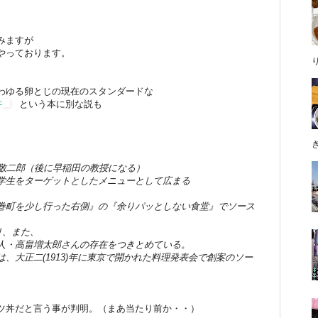
みますが
やっております。
わゆる卵とじの現在のスタンダードな
丼
という本に別な説も
西敬二郎（後に早稲田の教授になる）
学生をターゲットとしたメニューとして広まる
巻町を少し行った右側』の『余りパッとしない食堂』でソース
り、また、
人・高畠増太郎さんの存在をつきとめている。
、大正二(1913)年に東京で開かれた料理発表会で創案のソー
。
ツ丼だと言う事が判明。（まあ当たり前か・・）