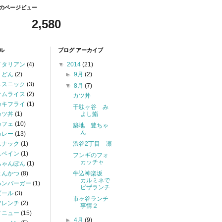
のページビュー
2,580
ル
ブログ アーカイブ
イタリアン
(4)
▼
2014
(21)
うどん
(2)
►
9月
(2)
エスニック
(3)
▼
8月
(7)
オムライス
(2)
カツ丼
カキフライ
(1)
千駄ヶ谷 み
カツ丼
(1)
よし鮨
カフェ
(10)
築地 豊ちゃ
ん
カレー
(13)
スナック
(1)
渋谷2丁目 凛
スペイン
(1)
フンギのフォ
カッチャ
ちゃんぽん
(1)
とんかつ
(8)
牛込神楽坂
カルミネで
ハンバーガー
(1)
ピザランチ
ビール
(3)
市ヶ谷ランチ
フレンチ
(2)
事情２
メニュー
(15)
►
4月
(9)