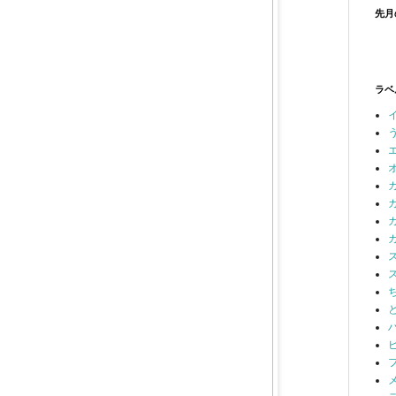
先月
ラベ