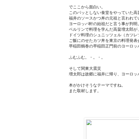
でここから面白い。
このパッとしない食堂をやっていた高
福井のソースかつ丼の元祖と言われて
ヨーロッパ軒の始祖だと言う事が判明
ベルリンで料理を学んだ高畠増太郎が
ドイツ料理のシュニッツェル（カツレ
ご飯にのせたカツ丼を東京の料理発表
早稲田鶴巻の早稲田正門前のヨーロッ
ふむふむ。・。・。
そして関東大震災
増太郎は故郷に福井に帰り、ヨーロッ
本がかけそうなテーマですね。
また取材します。