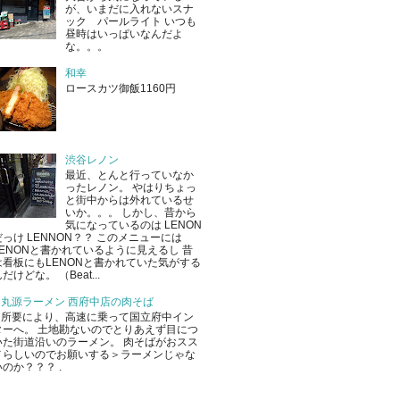
が、いまだに入れないスナ
ック パールライト いつも
昼時はいっぱいなんだよ
な。。。
和幸
ロースカツ御飯1160円
渋谷レノン
最近、とんと行っていなか
ったレノン。 やはりちょっ
と街中からは外れているせ
いか。。。 しかし、昔から
気になっているのは LENON
だっけ LENNON？？ このメニューには
LENONと書かれているように見えるし 昔
は看板にもLENONと書かれていた気がする
だけどな。 （Beat...
丸源ラーメン 西府中店の肉そば
所要により、高速に乗って国立府中イン
ターへ。 土地勘ないのでとりあえず目につ
いた街道沿いのラーメン。 肉そばがおスス
メらしいのでお願いする＞ラーメンじゃな
いのか？？？ .