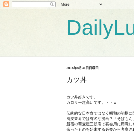
DailyL
2014年8月31日日曜日
カツ丼
カツ丼好きです。
カロリー超高いです。・・ｗ
伝統的な日本食ではなく昭和の初期に
蕎麦業界では有名な漫画？「そばもん
新宿の蕎麦屋三朝庵で宴会用に用意し
余ったものを始末する必要から考案さ