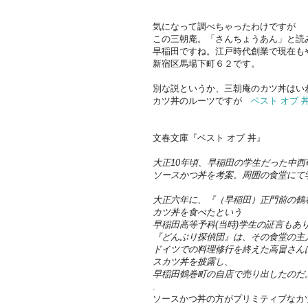
気になって調べちゃったわけですが
この三朝庵。「さんちょうあん」と読
早稲田ですね。江戸時代創業で現在も
新宿区馬場下町６２です。
別な説というか、三朝庵のカツ丼はい
カツ丼のルーツですが
ベスト オブ 
文春文庫『ベスト オブ 丼』
大正10年頃、早稲田の学生だった中
ソースかつ丼を考案。周囲の食堂にて
大正六年に、『（早稲田）正門前の鶴
カツ丼を食べたという
早稲田高等予科(当時)学生の証言もあ
『どんぶり探偵団』は、その食堂の主
ドイツでの料理修行を終えた高畠さんは
スカツ丼を披露し、
早稲田鶴巻町の自店で売り出したのだ
.
ソースかつ丼の方がプリミティブなカ