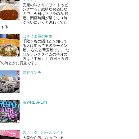
安定の味チリチリ！ トッピ
ングすると結構なお値段な
ので、今日はマサラのみ 最
近、閉店時間が早くて３時
ぐらいにいくと終わってた
りする。
ほそじま屋の中華
千駄ヶ谷の隠れた？知って
る人は知ってる名ラーメン
屋。 なんと蕎麦屋です。 な
ぜかランチタイムの半分の
方は「中華」！ 昨日呑み過
ぎの時とかに貴重です。
渋谷ランチ
渋谷RESPEKT
スナック パールライト
大昔から気になっている