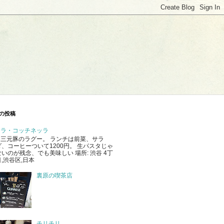
の投稿
ラ・コッチネッラ
三元豚のラグー。 ランチは前菜、サラ
ダ、コーヒーついて1200円。 生パスタじゃ
ないのが残念、でも美味しい 場所: 渋谷 4丁
目,渋谷区,日本
裏原の喫茶店
チリチリ