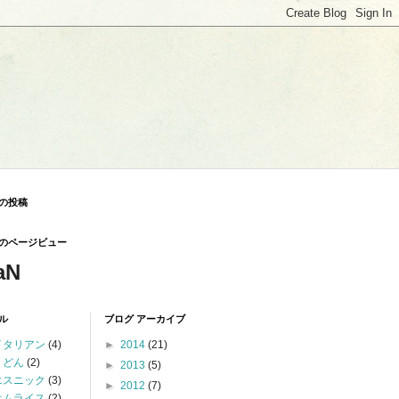
の投稿
のページビュー
aN
ル
ブログ アーカイブ
イタリアン
(4)
►
2014
(21)
うどん
(2)
►
2013
(5)
エスニック
(3)
►
2012
(7)
オムライス
(2)