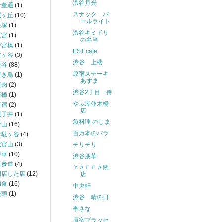
渋谷月光
骨董通
(1)
スナック パ
桜ヶ丘
(10)
ールライト
笹塚
(1)
渋谷キミドリ
三宮
(1)
の弁当
参宮橋
(1)
EST cafe
市ヶ谷
(3)
渋谷 上楼
渋谷
(88)
原宿ステーキ
焼き鳥
(1)
あずま
焼肉
(2)
渋谷2丁目 侍
新橋
(1)
やぶ屋並木橋
新宿
(2)
店
親子丼
(1)
魚料理 のじま
青山
(16)
百万本のバラ
千駄ヶ谷
(4)
代官山
(3)
チリチリ
中華
(10)
渋谷朋華
表参道
(4)
ＹＡＦＦＡ閉
閉店した店
(12)
店
和食
(16)
中央軒
饅頭
(1)
渋谷 晴の日
季さな
原宿ブラッセ