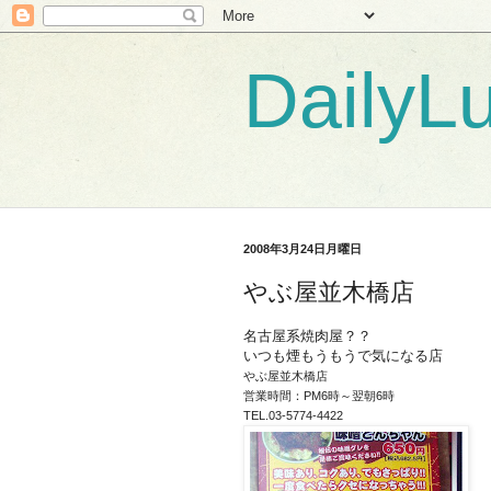
DailyL
2008年3月24日月曜日
やぶ屋並木橋店
名古屋系焼肉屋？？
いつも煙もうもうで気になる店
やぶ屋並木橋店
営業時間：PM6時～翌朝6時
TEL.03-5774-4422