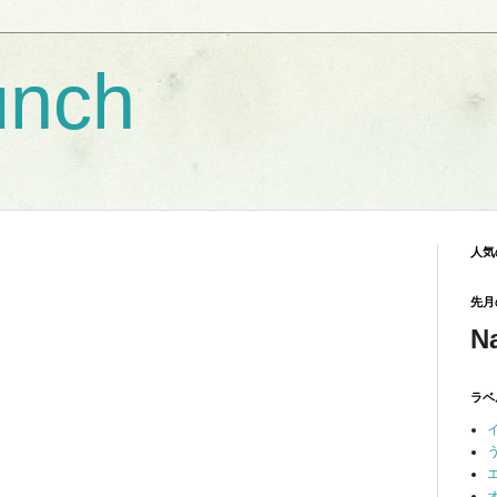
unch
人気
先月
N
ラベ