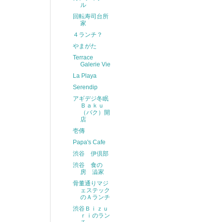
ル
回転寿司台所
家
４ランチ？
やまがた
Terrace
Galerie Vie
La Playa
Serendip
アギデジ冬眠
Ｂａｋｕ
（バク）開
店
壱傳
Papa's Cafe
渋谷 伊倶部
渋谷 食の
房 澁家
骨董通りマジ
ェステック
のＡランチ
渋谷Ｂｉｚｕ
ｒｉのラン