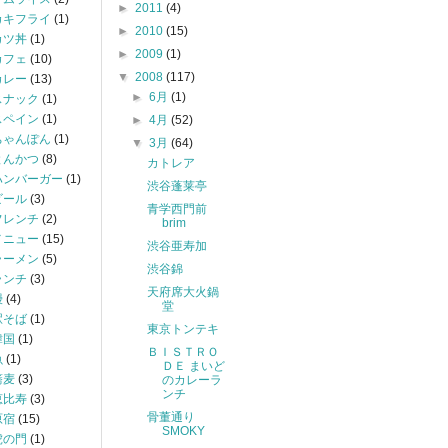
►
2011
(4)
カキフライ
(1)
►
2010
(15)
カツ丼
(1)
►
2009
(1)
カフェ
(10)
▼
2008
(117)
カレー
(13)
►
6月
(1)
スナック
(1)
スペイン
(1)
►
4月
(52)
ちゃんぽん
(1)
▼
3月
(64)
とんかつ
(8)
カトレア
ハンバーガー
(1)
渋谷蓬莱亭
ビール
(3)
青学西門前
フレンチ
(2)
brim
メニュー
(15)
渋谷亜寿加
ラーメン
(5)
渋谷錦
ランチ
(3)
天府席大火鍋
鰻
(4)
堂
駅そば
(1)
東京トンテキ
韓国
(1)
ＢＩＳＴＲＯ
魚
(1)
ＤＥ まいど
蕎麦
(3)
のカレーラ
ンチ
恵比寿
(3)
骨董通り
原宿
(15)
SMOKY
虎の門
(1)