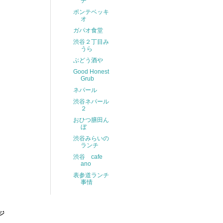
チ
ポンテベッキ
オ
ガパオ食堂
渋谷２丁目み
うら
ぶどう酒や
Good Honest
Grub
ネパール
渋谷ネパール
２
おひつ膳田ん
ぼ
渋谷みらいの
ランチ
渋谷 cafe
ano
表参道ランチ
事情
ジ