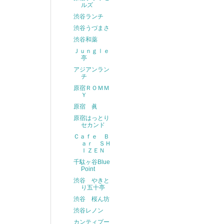
ルズ
渋谷ランチ
渋谷うづまさ
渋谷和薬
Ｊｕｎｇｌｅ
亭
アジアンラン
チ
原宿ＲＯＭＭ
Ｙ
原宿 眞
原宿はっとり
セカンド
Ｃａｆｅ Ｂ
ａｒ ＳＨ
ＩＺＥＮ
千駄ヶ谷Blue
Point
渋谷 やきと
り五十亭
渋谷 桜ん坊
渋谷レノン
カンティプー